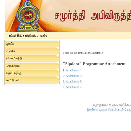
நீங்கள் இங்கே உள்ளீர்கள்: :
முகப்பு
முகப்பு
circular
There are no translations available.
எம்மைப் பற்றி
"Sipdora" Programme Attachment
Downloads
1.
Attachment 1
தொடர்புக்கு
2.
Attachment 2
காட்சியகம்
3.
Attachment 3
4.
Attachment 4
எழுத்துரிமை © 2026 சமுர்த்தி
இலங்கை தகவல் தொடர்பாடல் தொழில