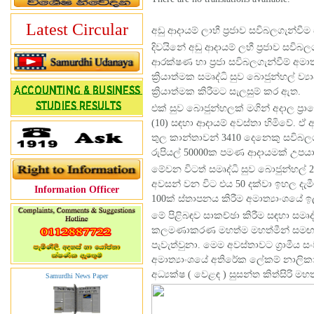
Latest Circular
අඩු ආදායම් ලාභී ප්‍රජාව සවිබලගැන්වීම
දිවයිනේ අඩු ආදායම් ලභී ප්‍රජාව සවි
ආරක්ෂණ හා ප්‍රජා සවිබලගැන්වීම් අමාත
ක්‍රියාත්මක සමෘද්ධි සුව බොජුන්හල් ව
ක්‍රියාත්මක කිරීමට සැලසුම් කර ඇත.
එක් සුව බොජුන්හලක් මගින් අදාල ප්
(10) සඳහා ආදායම් අවස්තා හිමිවේ. ඒ 
තුල කාන්තාවන් 3410 දෙනෙකු සවිබල
රුපියල් 50000ක පමණ ආදායමක් උපය
මේවන විටත් සමෘද්ධි සුව බොජුන්හල්
අවසන් වන විට එය 50 දක්වා ඉහල දැම
Information Officer
100ක් ස්තාපනය කිරීම අමාත්‍යාංශයේ 
මේ පිළිබඳව සාකච්ඡා කිරීම සඳහා සමෘද්ධි
කලමණාකරණ මහත්ම මහත්මීන් සමඟ හමු
පැවැත්වුනා. මෙම අවස්තාවට ග්‍රාමීය ස
අමාත්‍යාංශයේ අතිරේක ලේකම් නාලිකා
අධ්‍යක්ෂ ( වෙළඳ ) සුසන්ත කිත්සිරි මහත
Samurdhi News Paper