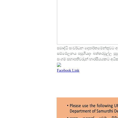
සමෘද්ධි සංවර්ධන දෙපාර්තමේන්තුවට අ
සම්මේලනය පසුගියදා බත්තරමුල්ල සුහුරු
සංගම් සභාපතිවරුන් හාරසියයකට අධික
Facebook Link