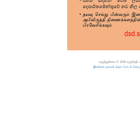
எழுத்துரிமை © 2026 சமுர்த்தி
இலங்கை தகவல் தொடர்பாடல் தொழில