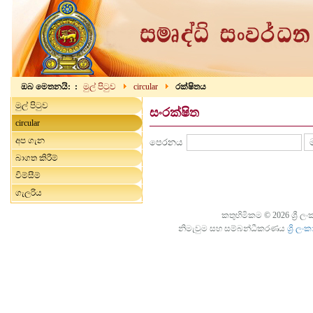
ඔබ මෙතනයි: :
මුල් පිටුව
circular
රක්ෂිතය
මුල් පිටුව
සංරක්ෂිත
circular
අප ගැන
පෙරනය
බාගත කිරීම්
විම්සීම්
ගැලරිය
කතුහිමිකම © 2026 ශ්‍රී ලං
නිමැවුම සහ සම්බන්ධීකරණය
ශ්‍රි 