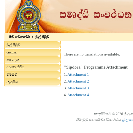
ඔබ මෙතනයි: :
මුල් පිටුව
මුල් පිටුව
circular
There are no translations available.
අප ගැන
බාගත කිරීම්
"Sipdora" Programme Attachment
1.
Attachment 1
විම්සීම්
2.
Attachment 2
ගැලරිය
3.
Attachment 3
4.
Attachment 4
කතුහිමිකම © 2026 ශ්‍රී ලං
නිමැවුම සහ සම්බන්ධීකරණය
ශ්‍රි 